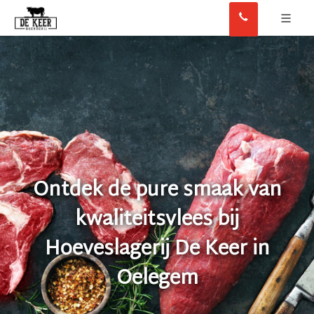
Ontdek de pure smaak van
kwaliteitsvlees bij
Hoeveslagerij De Keer in
Oelegem