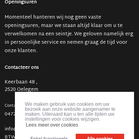
Openingsuren
Momenteel hanteren wij nog geen vaste
openingsuren, maar we staan altijd klaar om u te
verwelkomen na een seintje. We geloven namelijk erg
in persoonlijke service en nemen graag de tijd voor
onze klanten.
Contacteer ons
Keerbaan 48 ,
2520 Oelegem
We maken gebruik van cookies om uw
Contact:
bezoek aan onze website aangenamer te
0472 47 40 90
maken. Uiteraard kan u ten alle tijden uw
instellingen voor cookies wijzigen.
Lees meer over cookies
info@boerderijdekeer.be
BTW BE 0801.695.595
Enkel functionele
Alle cookies