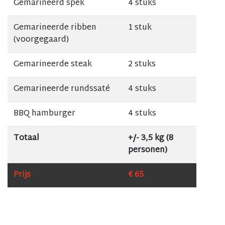
Gemarineerd spek
4 stuks
Gemarineerde ribben
1 stuk
(voorgegaard)
Gemarineerde steak
2 stuks
Gemarineerde rundssaté
4 stuks
BBQ hamburger
4 stuks
Totaal
+/- 3,5 kg (8
personen)
Prijs
€ 65